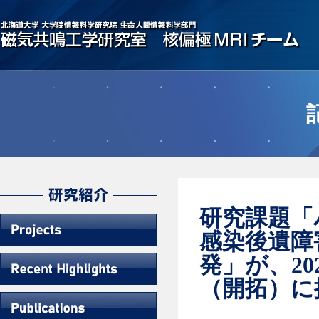
研究課題「
感染後遺障
発」が、2
（開拓）に